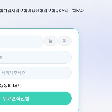
험가입시
암보험비갱신형
암보험Q&A
암보험FAQ
남
여
활용동의
[보기]
무료견적신청