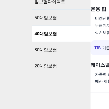
암보험다이렉트
운용 팁
50대암보험
비갱신형
무해지/
실손보
40대암보험
TIP.
기존
30대암보험
케이스별
20대암보험
가족력 
예산 제