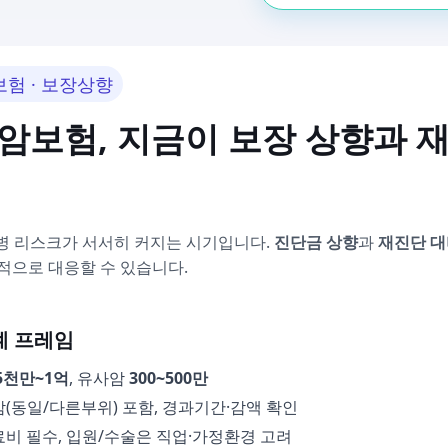
보험 · 보장상향
대암보험, 지금이 보장 상향과 
발병 리스크가 서서히 커지는 시기입니다.
진단금 상향
과
재진단 대
적으로 대응할 수 있습니다.
계 프레임
5천만~1억
, 유사암
300~500만
(동일/다른부위) 포함, 경과기간·감액 확인
비 필수, 입원/수술은 직업·가정환경 고려