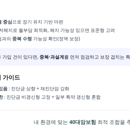
 중심
으로 장기 유지 기반 마련
저해지로 월부담 최적화, 해지 가능성 있으면 표준형 고려
험과의
중복 수령
가능성 확인(정액 보장)
 가입 건이 있다면,
중복·과설계
를 먼저 점검하고 보장 겹치는 
 가이드
있음
: 진단금 상향 + 재진단암 강화
한
: 진단금 비갱신형 고정 + 일부 특약 갱신형 혼합
내 환경에 맞는
40대암보험
최적 조합을 