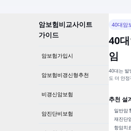
암보험비교사이트
40대암
가이드
40
임
암보험가입시
40대는 
암보험비갱신형추천
도 더 안정
비갱신암보험
추천 설
일반암
암진단비보험
재진단암
항암치료